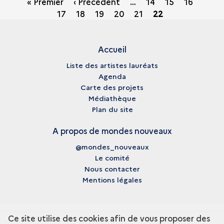
Pagination
« Premier
‹ Précédent
…
Page
14
Page
15
Page
16
Page
17
Page
18
Page
19
Page
20
Page
21
Page
22
courante
Accueil
Liste des artistes lauréats
Agenda
Carte des projets
Médiathèque
Plan du site
A propos de mondes nouveaux
@mondes_nouveaux
Le comité
Nous contacter
Mentions légales
Ce site utilise des cookies afin de vous proposer des