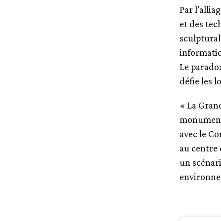
Par l’allia
et des tec
sculptural
informatiq
Le paradox
défie les 
« La Grand
monumental
avec le Co
au centre 
un scénari
environne