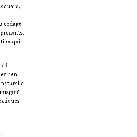
jacquard,
du codage
uprenants.
ation qui
uard
en lien
 naturelle
 imaginé
ratiques