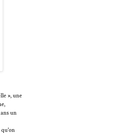
lle », une
ne,
dans un
r qu’on