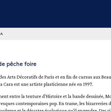
RA
de pêche foire
es Arts Décoratifs de Paris et en fin de cursus aux Bea
a Cara est une artiste plasticienne née en 1997.
ent entre la tenture d’Histoire et la bande dessinée, M
fresques contemporaines pop. En trame, les bizarreries 
derne et le désastre écologique qu’il engendre. Des si