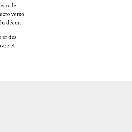
teau de
recto verso
 du décor.
e et des
vre et