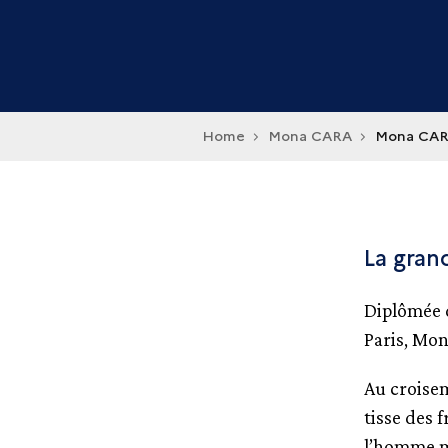
Home
Mona CARA
Mona CA
La gran
Diplômée d
Paris, Mon
Au croisem
tisse des 
l’homme mo