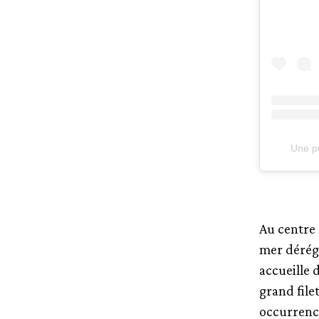
Une p
Au centre 
mer dérégl
accueille 
grand file
occurrence